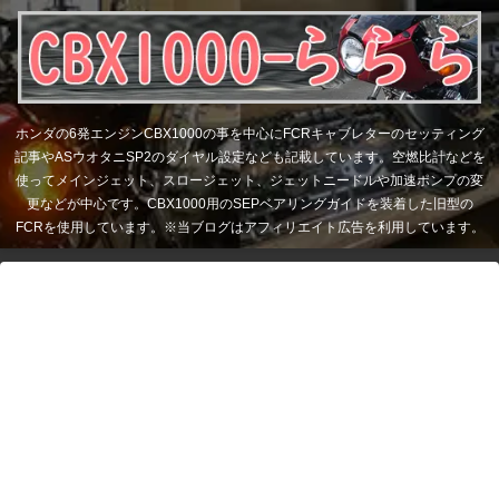
ホンダの6発エンジンCBX1000の事を中心にFCRキャブレターのセッティング
記事やASウオタニSP2のダイヤル設定なども記載しています。空燃比計などを
使ってメインジェット、スロージェット、ジェットニードルや加速ポンプの変
更などが中心です。CBX1000用のSEPベアリングガイドを装着した旧型の
FCRを使用しています。※当ブログはアフィリエイト広告を利用しています。