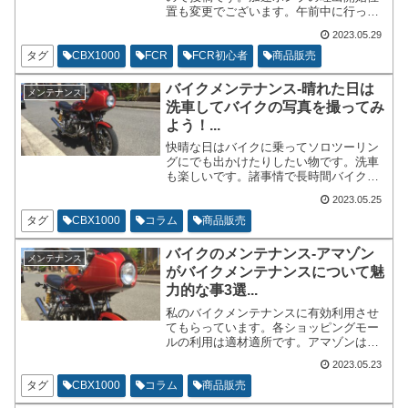
置も変更でございます。午前中に行って
からのセッティングでございます。気温
2023.05.29
が上がってくるので、夏に向けてジェッ
ト自体は薄目に振っていくことになりま
タグ
CBX1000
FCR
FCR初心者
商品販売
す。
バイクメンテナンス-晴れた日は
メンテナンス
洗車してバイクの写真を撮ってみ
よう！...
快晴な日はバイクに乗ってソロツーリン
グにでも出かけたりしたい物です。洗車
も楽しいです。諸事情で長時間バイクに
乗れない方はご近所や自宅の前で写真撮
2023.05.25
影などはいかがでしょうか？先日、洗車
からの自宅前での撮影というコースで休
タグ
CBX1000
コラム
商品販売
日を終わらせました。というわけで洗車
ネタと写真撮影ネタでございます。
バイクのメンテナンス-アマゾン
メンテナンス
がバイクメンテナンスについて魅
力的な事3選...
私のバイクメンテナンスに有効利用させ
てもらっています。各ショッピングモー
ルの利用は適材適所です。アマゾンはヤ
フーショッピングや楽天と比べてポイン
2023.05.23
ト還元などが少々弱いのですが、それを
差し引いても役に立つと思えるポイント
タグ
CBX1000
コラム
商品販売
をまとめました。