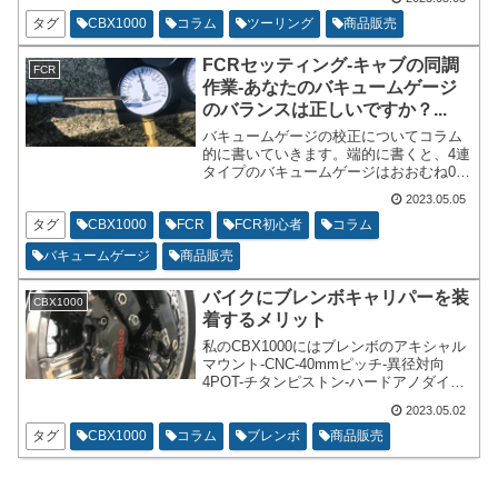
場合ですが、10年ほど前に伺ったきり、
縁がありませんでした。
タグ
CBX1000
コラム
ツーリング
商品販売
FCRセッティング-キャブの同調
FCR
作業-あなたのバキュームゲージ
のバランスは正しいですか？...
バキュームゲージの校正についてコラム
的に書いていきます。端的に書くと、4連
タイプのバキュームゲージはおおむね0校
正がずれていると思った方が良いという
2023.05.05
お話です。私はデイトナ製のバキューム
ゲージを使用しています。新品の時か
タグ
CBX1000
FCR
FCR初心者
コラム
ら、針の0校正はずれていました。
バキュームゲージ
商品販売
バイクにブレンボキャリパーを装
CBX1000
着するメリット
私のCBX1000にはブレンボのアキシャル
マウント-CNC-40mmピッチ-異径対向
4POT-チタンピストン-ハードアノダイズ
ドを装着しております。バイクに乗って
2023.05.02
いたら、カスタムの一環としてブレンボ
のブレーキキャリパーに換装したいとい
タグ
CBX1000
コラム
ブレンボ
商品販売
う方も多いと思います。