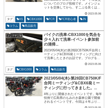
についてのブログ投稿です。メインジェ
ットを交換してから、すこぶる良くはな
ったのですが、SJを変更するか、JNを変
2023.05.06
更するか気になっておりました。
タグ
AS
CBX1000
FCR
FCR初心者
JN
コラム
商品販売
バイクの洗車-CBX1000を気合を
メンテナンス
少々入れて洗車-イベント参加前
の清掃...
2023/05/04(木)の第28回CB750K/F合同ミ
ーティング&CBX6発ミーティングに向け
て洗車したときのお話です。ブログを書
いている現在では後日談となっておりま
2023.05.06
すことをご了承くださいませ。具体的に
洗車のやり方などを書いていくわけでは
タグ
CBX1000
コラム
商品販売
ありませんが、ざっくりとしたレベルで
洗車のやり方を書いていきます。
2023/05/04(木)-第28回CB750K/F
ツーリング
合同ミーティング&CBX6発ミー
ティングに行ってきました。...
4年ぶりに開催されたイベントです。毎年
恒例で広島県のもみのき森林公園で開催
されるイベントです。今回は４年ぶりで
すし、岩国で開催されております。私の
2023.05.05