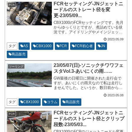
FCRセッティング-JNジェットニ
FCR
ードルのストレート径を変
更-23/05/09...
CBX1000のFCRセッティングです。先月
からゆっくりとですが、煮詰めている状
況です。アイドリングやメインジェット
もおおむね決まってきました。JNのスト
2023.05.09
レート径の担当範囲あたりで気になるの
で、今回はストレート径の変更をしてか
タグ
AS
CBX1000
FCR
FCR初心者
JN
らの試走をして様子見です。
商品販売
23/05/07(日)-ソニックチワワフェ
ツーリング
スタVol.3-あいにくの雨…...
GW最後の日曜日に開催された走行会で
すが、あいにくの雨天なので私は走行し
ませんでした。というか、数日前から天
気予報を相当に気にしていたのですが、
2023.05.08
どう考えても前日から無理だなという天
気予報でございました。そして、イベン
タグ
CBX1000
コラム
商品販売
ト自体は開催していました。雨天でもが
っつり走行されているライダー様は何名
FCRセッティング-JNジェットニ
FCR
かはいらっしゃいました。
ードルのストレート径とクリップ
段数-23/05/03...
CBX1000のFCRのジェットニードル変更