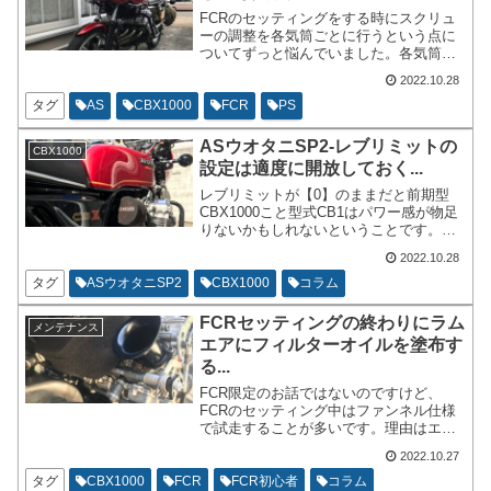
FCRのセッティングをする時にスクリュ
ーの調整を各気筒ごとに行うという点に
ついてずっと悩んでいました。各気筒ご
とにスクリューを回しても私の力ではど
2022.10.28
うやっても判定出来ませんでした。スク
リューを回してアイドリングが高まった
タグ
AS
CBX1000
FCR
PS
所から1/4締めるというような表現です。
はっきり言って分かりません。
ASウオタニSP2-レブリミットの
CBX1000
設定は適度に開放しておく...
レブリミットが【0】のままだと前期型
CBX1000こと型式CB1はパワー感が物足
りないかもしれないということです。タ
コメーターの刻みだとレッドゾーンは
2022.10.28
9000から11000までとなっています。低
速ギヤの時は割と簡単にレッドゾーンま
タグ
ASウオタニSP2
CBX1000
コラム
で吹け上がるプラス6000回転以降位がパ
ワー感のあるようなエンジンです。
FCRセッティングの終わりにラム
メンテナンス
エアにフィルターオイルを塗布す
る...
FCR限定のお話ではないのですけど、
FCRのセッティング中はファンネル仕様
で試走することが多いです。理由はエア
スクリューを回す時にラムエアフィルタ
2022.10.27
ーを着脱するのが手間だからです。ちな
みにラムエアフィルターですが、オイル
タグ
CBX1000
FCR
FCR初心者
コラム