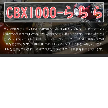
ホンダの6発エンジンCBX1000の事を中心にFCRキャブレターのセッティング
記事やASウオタニSP2のダイヤル設定なども記載しています。空燃比計などを
使ってメインジェット、スロージェット、ジェットニードルや加速ポンプの変
更などが中心です。CBX1000用のSEPベアリングガイドを装着した旧型の
FCRを使用しています。※当ブログはアフィリエイト広告を利用しています。