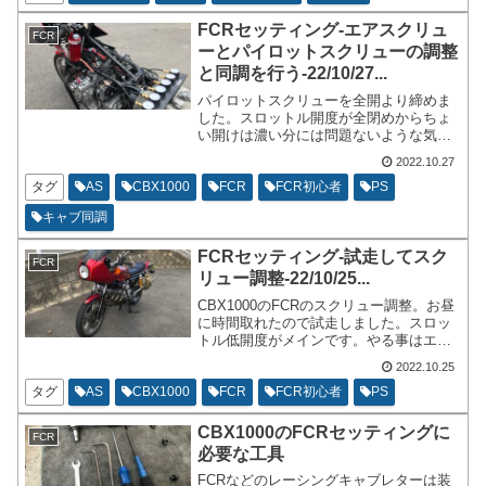
を塗布した状態で装着して走行しても、
セッティングに影響があるようには思え
FCRセッティング-エアスクリュ
FCR
ません。
ーとパイロットスクリューの調整
と同調を行う-22/10/27...
パイロットスクリューを全開より締めま
した。スロットル開度が全閉めからちょ
い開けは濃い分には問題ないような気が
してしるのですが、濃過ぎも気持ちが良
2022.10.27
い物ではないので、エンジンが温まって
いる状態で空燃比が13.0を切る位にして
タグ
AS
CBX1000
FCR
FCR初心者
PS
います。
キャブ同調
FCRセッティング-試走してスク
FCR
リュー調整-22/10/25...
CBX1000のFCRのスクリュー調整。お昼
に時間取れたので試走しました。スロッ
トル低開度がメインです。やる事はエア
スクリューとパイロットスクリューの調
2022.10.25
整とアイドリングの高さを調整です。私
のCBX1000は2股のスロットルワイヤー
タグ
AS
CBX1000
FCR
FCR初心者
PS
です。アイドリングストップスクリュー
が２つあります。バキュームゲージも利
CBX1000のFCRセッティングに
FCR
用してアイドリングの調整を行っていま
必要な工具
す。
FCRなどのレーシングキャブレターは装