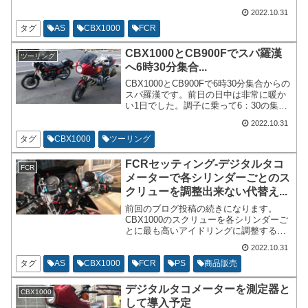
クリューがずれていても5-10分位だと思
2022.10.31
います。車輌の特性として1気筒でもアイ
ドリングが最大値にあると回転数が上下
タグ
AS
CBX1000
FCR
しにくいのだと思います。
CBX1000とCB900Fでスパ羅漢
ツーリング
へ6時30分集合...
CBX1000とCB900Fで6時30分集合からの
スパ羅漢です。前日の日中は非常に暖か
い1日でした。調子に乗って6：30の集合
にしていまいました。朝は日が昇る前か
2022.10.31
らバイクの準備をしていたのですが、気
温は2度でした。多分、皆様も前日暖かっ
タグ
CBX1000
ツーリング
たので、早目の待ち合わせにしたのでし
ょう。
FCRセッティング-デジタルタコ
FCR
メーターで各シリンダーごとのス
クリューを調整出来ない代替え...
前回のブログ投稿の続きになります。
CBX1000のスクリューを各シリンダーご
とに最も高いアイドリングに調整すると
いう内容でございます。音だけだと分か
2022.10.31
りづらいので後付けのデジタルタコメー
ターを測定器的に設置してトライしてい
タグ
AS
CBX1000
FCR
PS
商品販売
ます。
デジタルタコメーターを測定器と
CBX1000
して導入予定