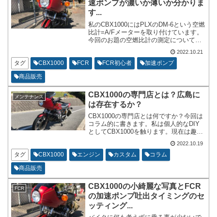
速ポンプが濃いか薄いか分かりま
す...
私のCBX1000にはPLXのDM-6という空燃
比計=A/Fメーターを取り付けています。
今回のお題の空燃比計の測定については
ワイドバンドで高レスポンスな物を使っ
2022.10.21
た方がよいです。CBX1000の3連メータ
ーのアナログ電圧計を取り外して装着し
タグ
CBX1000
FCR
FCR初心者
加速ポンプ
ています。
商品販売
CBX1000の専門店とは？広島に
メンテナンス
は存在するか？
CBX1000の専門店とは何ですか？今回は
コラム的に書きます。私は個人的なDIY
としてCBX1000を触ります。現在は趣味
と言えます。メンテナンスをしてくれる
2022.10.19
だけでCBX1000の専門店というわけでは
ございません。そういった所を記載して
タグ
CBX1000
エンジン
カスタム
コラム
いきます。
商品販売
CBX1000の小綺麗な写真とFCR
FCR
の加速ポンプ吐出タイミングのセ
ッティング...