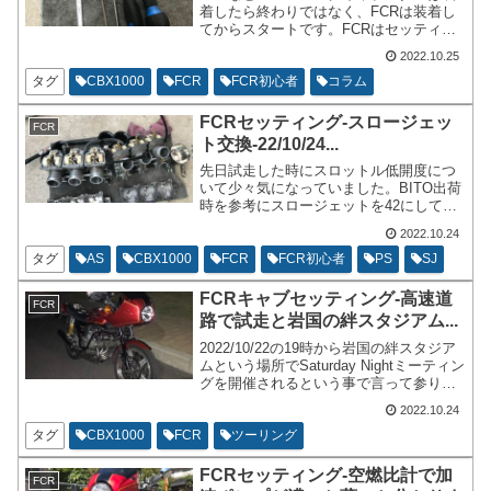
着したら終わりではなく、FCRは装着し
てからスタートです。FCRはセッティン
グをしてからがスタートでございます。
2022.10.25
今回はCBX1000のFCRセッティングで使
っている工具を案内します。他の車輌の
タグ
CBX1000
FCR
FCR初心者
コラム
FCRユーザーの参考にもなると思いま
す。セッティングがメインなので、完全
FCRセッティング-スロージェッ
FCR
に分解しようと思うと別途工具が必要に
ト交換-22/10/24...
なりますが、セッティングをするという
点においての工具の案内です。
先日試走した時にスロットル低開度につ
いて少々気になっていました。BITO出荷
時を参考にスロージェットを42にしてい
ました。加速ポンプの吐出時期を遅めた
2022.10.24
せいか、季節のせいか、スロットル全閉
めから発進についてパワーが弱い部分が
タグ
AS
CBX1000
FCR
FCR初心者
PS
SJ
あったり、一瞬だけ薄い空燃比を指した
りしてあまり気持ちが良くない状態だっ
FCRキャブセッティング-高速道
FCR
たので、スロージェットを42から48に変
路で試走と岩国の絆スタジアム...
更しました。
2022/10/22の19時から岩国の絆スタジア
ムという場所でSaturday Nightミーティン
グを開催されるという事で言って参りま
した。その道中でFCRの試走を兼ねて
2022.10.24
色々空燃比計を見ながら走ったり、加速
ポンプの効き具合を意識したながら走っ
タグ
CBX1000
FCR
ツーリング
てまいりました。
FCRセッティング-空燃比計で加
FCR