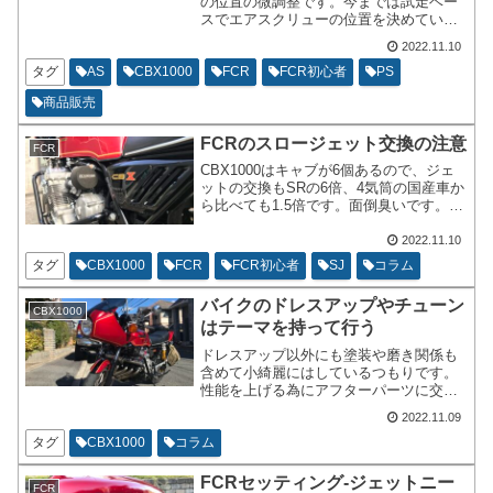
の位置の微調整です。今までは試走ベー
スでエアスクリューの位置を決めていま
した。もちろん、空燃比計を参考にはし
2022.11.10
たりします。試走ベースでエアスクリュ
ーの位置を決めています。デジタルタコ
タグ
AS
CBX1000
FCR
FCR初心者
PS
メーターを購入いたしました。
商品販売
FCRのスロージェット交換の注意
FCR
CBX1000はキャブが6個あるので、ジェ
ットの交換もSRの6倍、4気筒の国産車か
ら比べても1.5倍です。面倒臭いです。ジ
ェットを新規購入しようと思ってもSRの
6倍費用がかかります。趣味に使うお金な
2022.11.10
ので、あまり惜しくは無いのですがお金
タグ
CBX1000
FCR
FCR初心者
SJ
コラム
はかからないに越したことはありませ
ん。
バイクのドレスアップやチューン
CBX1000
はテーマを持って行う
ドレスアップ以外にも塗装や磨き関係も
含めて小綺麗にはしているつもりです。
性能を上げる為にアフターパーツに交換
することを中アップと言ったりすると思
2022.11.09
います。ドレスアップは見た目を飾る事
です。綺麗なバイクに自分仕様にワンポ
タグ
CBX1000
コラム
イントを入れたり、装飾目的がドレスア
ップです。
FCRセッティング-ジェットニー
FCR