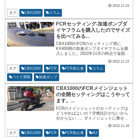
でたまに見かけます。バイクが好きな一
2022.11.23
般素人目線でコラム的にCBX1000がどん
なバイクかを書いていきたいと思いま
タグ
CBX1000
コラム
す。乗っていて味がある面白いバイク
か？コレクション向きのバイクかは答え
FCRセッティング-加速ポンプダ
FCR
は無いとは思います。
イヤフラムを購入したのでサイズ
を比べてみる...
CBX1000のFCRのセッティング用に
KX400用の加速ポンプダイヤフラムを購
入しました。2022年11月の時点で金額は
2個で1892円なはず。他で追加で一緒に
2022.11.23
購入したのでうろ覚えです。先に書いて
おきますが購入したまでで、取り付けて
タグ
CBX1000
FCR
FCR初心者
コラム
からの比較などはしておりません。
バイク買取
加速ポンプ
CBX1000のFCRメインジェット
FCR
の全開セッティングはこうやって
ます。...
FCRのメインジェットのセッティングは
どうやればよいの？空燃比計がないから
分からない…。ダイノジェットに乗せて
計測しないと分からない…。私の
2022.11.18
CBX1000のFCRのセッティングについて
私なりに行っている方法について書いて
タグ
CBX1000
FCR
FCR初心者
MJ
いきます。ダイノジェットには載せてい