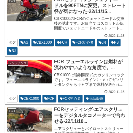
FCR
ドルを90FTNに変更。ストレート
径が気になった-22/11/15...
CBX1000のFCRのジェットニードル交換
後の試走です。お目当てはスロットル低
開度でジェットニードルのストレート径
が良いか悪いか確認。先日からスロージ
2022.11.15
ェット48に対してジェットニードルの選
定をしておりました。試走した結果です
タグ
AS
CBX1000
FCR
FCR初心者
JN
PS
が、当分このセッティングで触りたくな
SJ
い位良く加速します。
FCR-フューエルラインは燃料が
メンテナンス
流れやすいような角度で。...
CBX1000は強制開閉式のガソリンコック
です。フューエルラインについてガソリ
ンタンクからキャブまで燃料が送られる
過程で短い通路ですがエアが噛むことが
2022.11.15
あるように思えます。フューエルライン
の角度だけでなくてもフィルターの性質
タグ
CBX1000
FCR
FCR初心者
商品販売
で燃料が流れにくくなったりもします。
FCRセッティング-エアスクリュ
FCR
ーをデジタルタコメーターで合わ
せる-22/11/10...
エアスクリューとパイロットスクリュー