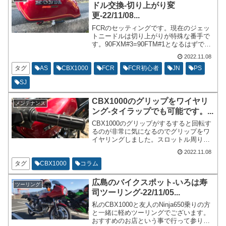
ドル交換-切り上がり変
更-22/11/08...
FCRのセッティングです。現在のジェッ
トニードルは切り上がりが特殊な番手で
す。90FXM#3=90FTM#1となるはずで
す。試してはいないので分かりませんが
2022.11.08
おそらく同じになるはずです。時間が有
り余っている時に確認をしてみたいと思
タグ
AS
CBX1000
FCR
FCR初心者
JN
PS
います。
SJ
CBX1000のグリップをワイヤリ
メンテナンス
ング-タイラップでも可能です。...
CBX1000のグリップがするすると回転す
るのが非常に気になるのでグリップをワ
イヤリングしました。スロットル周りの
お話とかをワイヤリングをスタート地点
2022.11.08
に書いていこうと思います。グリップは
ワイヤリングするか、ボンドで止めるか
タグ
CBX1000
コラム
の2通りだと思われます。
広島のバイクスポット-いろは寿
ツーリング
司ツーリング-22/11/05...
私のCBX1000と友人のNinja650乗りの方
と一緒に軽めツーリングでございます。
おすすめのお店という事で行って参りま