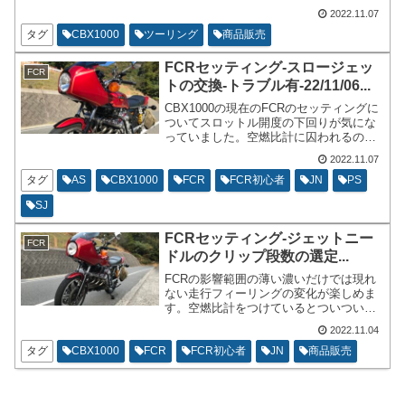
した。海鮮丼600円也。場所は安芸津でご
2022.11.07
ざいます。海沿いでツーリングなどの中
間地点に組み込むには場所がよろしくな
タグ
CBX1000
ツーリング
商品販売
いですがルートや時間を計算してぜひ行
ってみて欲しいなと思います。
FCRセッティング-スロージェッ
FCR
トの交換-トラブル有-22/11/06...
CBX1000の現在のFCRのセッティングに
ついてスロットル開度の下回りが気にな
っていました。空燃比計に囚われるのは
非常に良くないのですけど、スロットル
2022.11.07
開度1/16から1/8あたりのパーシャルで
10.5を指します。この状態が良いか悪い
タグ
AS
CBX1000
FCR
FCR初心者
JN
PS
かは不明です。
SJ
FCRセッティング-ジェットニー
FCR
ドルのクリップ段数の選定...
FCRの影響範囲の薄い濃いだけでは現れ
ない走行フィーリングの変化が楽しめま
す。空燃比計をつけているとついつい数
値を見て薄いや濃いを判定しがちですけ
2022.11.04
ど、エンジンの吹け上がりの特性などを
考えると数値に現れにくい所があると思
タグ
CBX1000
FCR
FCR初心者
JN
商品販売
っています。簡単にいうとクリップ段数
を順に変更していき、自分の気に入った
走行フィーリングの段数を試せばよいで