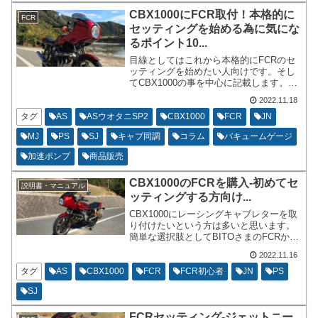
ませんけど、空燃比計は装着していて高
CBX1000にFCR取付！本格的に
FCR
速道路を使っています。
セッティングを始める為に気にな
るポイント10...
目線としてはこれから本格的にFCRのセ
ッティングを始めたい人向けです。そし
てCBX1000の事を中心に記載します。私
はCBX1000しかバイクを所有していない
2022.11.18
のでCBX1000の事以外は今回は書けませ
ん。同調とか空燃比とか、メインジェッ
タグ
AS
ASウオタニSP2
CBX1000
FCR
JN
トの大きさとか加速ポンプの調整とか、
MJ
PS
SJ
キャブ同調
コラム
バキュームゲージ
他の車輌のことではなくてCBX1000につ
いて書きます。
加速ポンプ
商品販売
CBX1000のFCRを購入-初めてセ
説明書・マニュアル
ッティングする方向け...
CBX1000にレーシングキャブレターを取
り付けたいという方は多いと思います。
簡単な選択肢としてBITOさまのFCRか
CRSキャブレターになると思います。
2022.11.16
TMRも特注で作れる様子です。私が現在
購入するなら、FCRを選びます。
タグ
AS
CBX1000
FCR
FCR初心者
JN
PS
SJ
FCRセッティング-ジェットニー