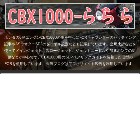
ホンダの6発エンジンCBX1000の事を中心にFCRキャブレターのセッティング
記事やASウオタニSP2のダイヤル設定なども記載しています。空燃比計などを
使ってメインジェット、スロージェット、ジェットニードルや加速ポンプの変
更などが中心です。CBX1000用のSEPベアリングガイドを装着した旧型の
FCRを使用しています。※当ブログはアフィリエイト広告を利用しています。